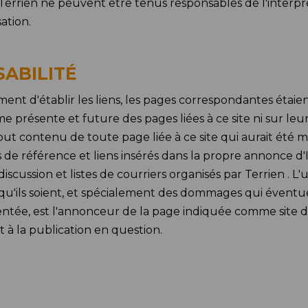
e. Terrien ne peuvent être tenus responsables de l'inter
ation.
SABILITÉ
t d'établir les liens, les pages correspondantes étaient
e présente et future des pages liées à ce site ni sur leur
t contenu de toute page liée à ce site qui aurait été mo
s de référence et liens insérés dans la propre annonce d'I
e discussion et listes de courriers organisés par Terrien 
 qu'ils soient, et spécialement des dommages qui éventuel
ésentée, est l'annonceur de la page indiquée comme site de
 à la publication en question.