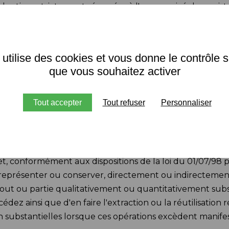
oductions strictement réservées à l'usage privé du copist
lyses et les courtes citations dans un but d'exemple et d'i
ans le consentement de l'auteur ou de ses ayants droit ou a
ar quelque procédé que ce soit constituerait donc une c
 utilise des cookies et vous donne le contrôle 
té intellectuelle.
que vous souhaitez activer
Tout accepter
Tout refuser
Personnaliser
°98-536 du 1er juillet 1998 portant transposition dans le
nant la protection juridique des bases de données, Terri
osant le présent site. En accédant au présent site, vou
 conformément aux dispositions de la loi du 01/07/98 pr
ire, représenter ou conserver, directement ou indirectem
tout ou partie qualitativement ou quantitativement subs
dez ainsi que d'en faire l'extraction ou la réutilisation
substantielles lorsque ces opérations excèdent manifest