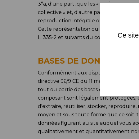
3°a, d'une part, que les « copies ou repr
collective » et, d'autre part, que les ana
reproduction intégrale ou partielle faite s
Cette représentation ou reproduction, p
Ce site
L. 335-2 et suivants du code de la proprié
BASES DE DONNÉES
Conformément aux dispositions de la loi n
directive 96/9 CE du 11 mars 1996 concer
tout ou partie des bases de données comp
composant sont légalement protégées, et,
d'extraire, réutiliser, stocker, reprodu
moyen et sous toute forme que ce soit, 
données figurant au site auquel vous accé
qualitativement et quantitativement non 