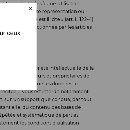
e et non destinées à une utilisation
X
llustration, « toute représentation ou
yants cause est illicite » (art. L. 122-4).
ontrefaçon sanctionnée par les articles
sur ceux
 code de la propriété intellectuelle de la
en sont producteurs et propriétaires de
s reconnaissez que les données le
écitée, il vous est interdit notamment
ent, sur un support quelconque, par tout
tantielle, du contenu des bases de
 répétée et systématique de parties
ement les conditions d'utilisation